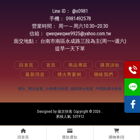
@s0981
0981492578
周一～周六
qweqweqwe9925@yahoo.com.tw
台南市南區永成路三段為主(周一~週六)
提早一天下單
回首頁
首頁
商品專區
購買須知
最新消息
煙火秀案例
聯絡我們
煙火
煙火批發
台南煙火批發
南區煙火批發
中西區煙火批發
Designed by
揚京快客
Copyright © 2026
..
累積人氣: 501912
回首頁
匯款通知
購物車(0)