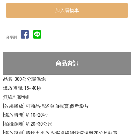
分享到
商品資訊
品名: 300公分環保炮
燃放時間: 15~40秒
無紙削鞭炮!!
[效果播放] 可商品描述頁面觀賞.參考影片
[燃放時間] 約10~20秒
[拍攝距離] 約20~30公尺
[燃放說明] 將煙火平放.點燃引線後快速遠離20公尺觀賞