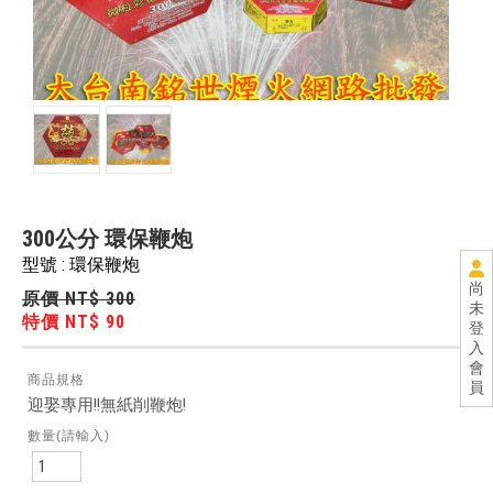
300公分 環保鞭炮
型號 : 環保鞭炮
尚
原價 NT$ 300
未
特價 NT$ 90
登
入
會
商品規格
員
迎娶專用!!無紙削鞭炮!
數量(請輸入)